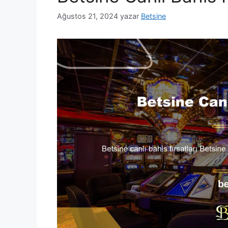
Ağustos 21, 2024
yazar
Betsine