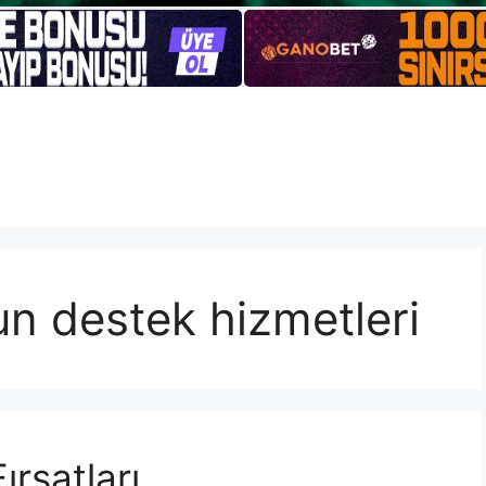
un destek hizmetleri
ırsatları