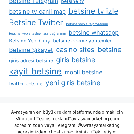
Betsine Telegram
betsine tv
betsine tv izle
betsine tv canli maç
Betsine Twitter
betsine web site prosedürü
betsine whatsapp
betsine web sitesine nasıl bağlanırım
Betsine Yeni Giriş
betsine ödeme yöntemleri
casino sitesi betsine
Betsine Şikayet
giris betsine
giris adresi betsine
kayit betsine
mobil betsine
yeni giris betsine
twitter betsine
Avrasya'nın en büyük reklam platformunda olmak için
Microsoft Teams:
reklam@avrasyamarketing.com
adresimizden veya Telegram: @Avrasyamarketing
adresimizden irtibat kurabilirsiniz. (Tek iletişim