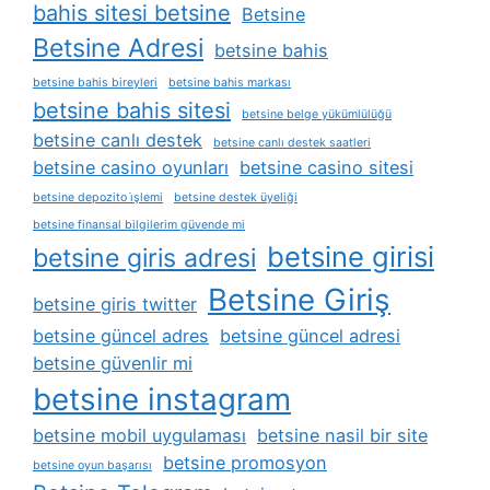
bahis sitesi betsine
Betsine
Betsine Adresi
betsine bahis
betsine bahis bireyleri
betsine bahis markası
betsine bahis sitesi
betsine belge yükümlülüğü
betsine canlı destek
betsine canlı destek saatleri
betsine casino oyunları
betsine casino sitesi
betsine depozito i̇şlemi
betsine destek üyeliği
betsine finansal bilgilerim güvende mi
betsine girisi
betsine giris adresi
Betsine Giriş
betsine giris twitter
betsine güncel adres
betsine güncel adresi
betsine güvenlir mi
betsine instagram
betsine mobil uygulaması
betsine nasil bir site
betsine promosyon
betsine oyun başarısı