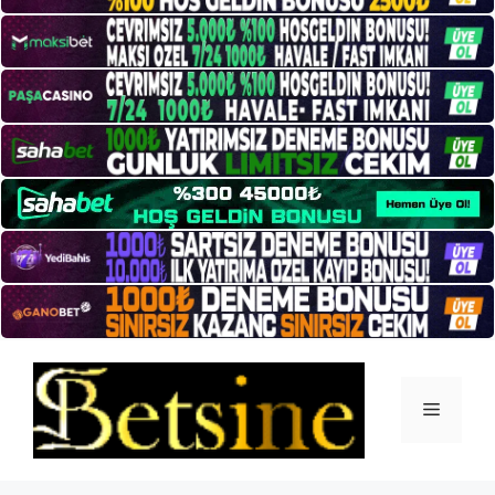
İçeriğe
atla
Menü