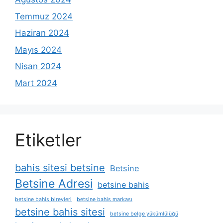
Temmuz 2024
Haziran 2024
Mayıs 2024
Nisan 2024
Mart 2024
Etiketler
bahis sitesi betsine
Betsine
Betsine Adresi
betsine bahis
betsine bahis bireyleri
betsine bahis markası
betsine bahis sitesi
betsine belge yükümlülüğü