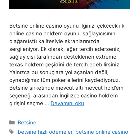
Betsine online casino oyunu i̇lginizi çekecek ilk
online casino hold’em oyunu, sağlayıcısının
olağanüstü kalitesiyle ekranlarınızda
sergileniyor. Ek olarak, eğer tercih ederseniz,
sağlayıcısı tarafından desteklenen extreme
texas hold’em çeşidini de tercih edebilirsiniz.
Yalnızca bu sonuçlara yol açanları değil,
oynadığımız tüm poker ellerini kaydediyoruz.
Betsine şirketinde mevcut altı mevcut hold’em
seçeneği arasından İngilizce casino hold’em
girişini seçme …
Devamını oku
Kategoriler
Betsine
Etiketler
betsine hızlı ödemeler
,
betsine online casino