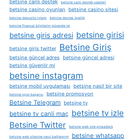
betsine canlı destek
betsine canlı destek saatleri
betsine casino oyunları
betsine casino sitesi
betsine depozito i̇şlemi
betsine destek üyeliği
betsine finansal bilgilerim güvende mi
betsine girisi
betsine giris adresi
Betsine Giriş
betsine giris twitter
betsine güncel adres
betsine güncel adresi
betsine güvenlir mi
betsine instagram
betsine mobil uygulaması
betsine nasil bir site
betsine promosyon
betsine oyun başarısı
Betsine Telegram
betsine tv
betsine tv izle
betsine tv canli maç
Betsine Twitter
betsine web site prosedürü
betsine whatsapp
betsine web sitesine nasıl bağlanırım