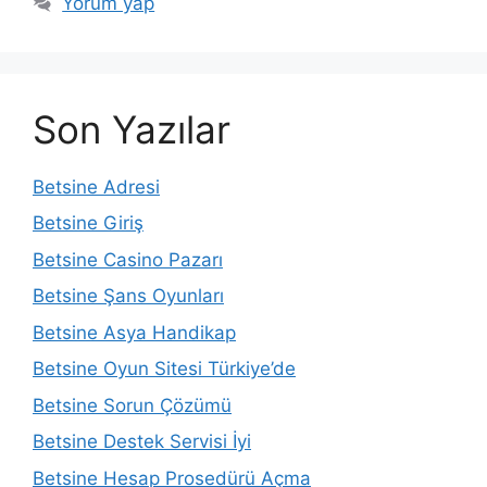
Yorum yap
Son Yazılar
Betsine Adresi
Betsine Giriş
Betsine Casino Pazarı
Betsine Şans Oyunları
Betsine Asya Handikap
Betsine Oyun Sitesi Türkiye’de
Betsine Sorun Çözümü
Betsine Destek Servisi İyi
Betsine Hesap Prosedürü Açma