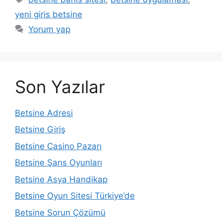
yeni giris betsine
Yorum yap
Son Yazılar
Betsine Adresi
Betsine Giriş
Betsine Casino Pazarı
Betsine Şans Oyunları
Betsine Asya Handikap
Betsine Oyun Sitesi Türkiye’de
Betsine Sorun Çözümü