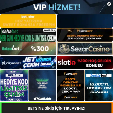
×
BETSİNE GİRİŞ İÇİN TIKLAYINIZ!