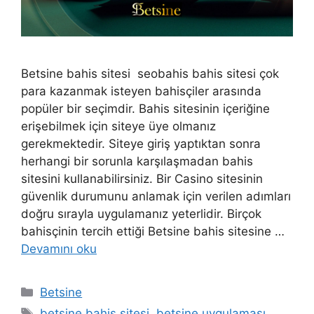
Betsine bahis sitesi seobahis bahis sitesi çok
para kazanmak isteyen bahisçiler arasında
popüler bir seçimdir. Bahis sitesinin içeriğine
erişebilmek için siteye üye olmanız
gerekmektedir. Siteye giriş yaptıktan sonra
herhangi bir sorunla karşılaşmadan bahis
sitesini kullanabilirsiniz. Bir Casino sitesinin
güvenlik durumunu anlamak için verilen adımları
doğru sırayla uygulamanız yeterlidir. Birçok
bahisçinin tercih ettiği Betsine bahis sitesine …
Devamını oku
Kategoriler
Betsine
Etiketler
betsine bahis sitesi
,
betsine uygulaması
,