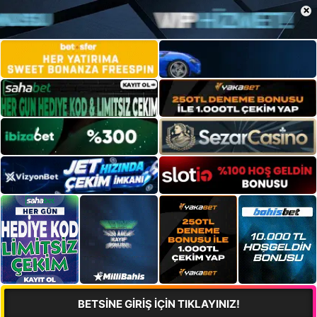
×
BETSİNE GİRİŞ İÇİN TIKLAYINIZ!