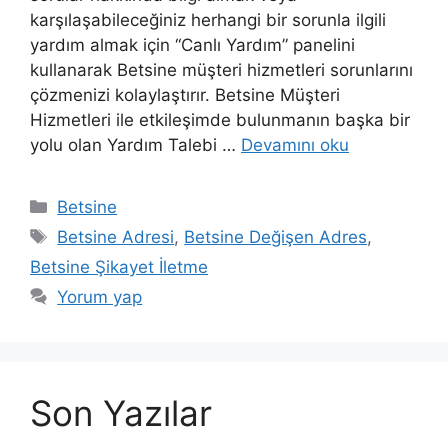
karşılaşabileceğiniz herhangi bir sorunla ilgili
yardım almak için “Canlı Yardım” panelini
kullanarak Betsine müşteri hizmetleri sorunlarını
çözmenizi kolaylaştırır. Betsine Müşteri
Hizmetleri ile etkileşimde bulunmanın başka bir
yolu olan Yardım Talebi …
Devamını oku
Kategoriler
Betsine
Etiketler
Betsine Adresi
,
Betsine Değişen Adres
,
Betsine Şikayet İletme
Yorum yap
Son Yazılar