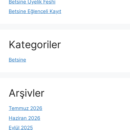
Betsine Üyelik Feshi
Betsine Eğlenceli Kayıt
Kategoriler
Betsine
Arşivler
Temmuz 2026
Haziran 2026
Eylül 2025