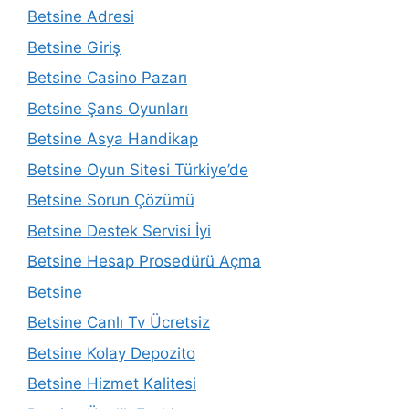
Betsine Adresi
Betsine Giriş
Betsine Casino Pazarı
Betsine Şans Oyunları
Betsine Asya Handikap
Betsine Oyun Sitesi Türkiye’de
Betsine Sorun Çözümü
Betsine Destek Servisi İyi
Betsine Hesap Prosedürü Açma
Betsine
Betsine Canlı Tv Ücretsiz
Betsine Kolay Depozito
Betsine Hizmet Kalitesi