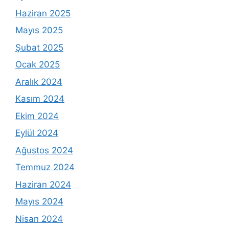
Haziran 2025
Mayıs 2025
Şubat 2025
Ocak 2025
Aralık 2024
Kasım 2024
Ekim 2024
Eylül 2024
Ağustos 2024
Temmuz 2024
Haziran 2024
Mayıs 2024
Nisan 2024