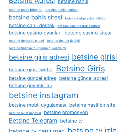
Betsine Adresi
betsine bahis
betsine bahis bireyleri
betsine bahis markası
betsine bahis sitesi
betsine belge yükümlülüğü
betsine canlı destek
betsine canlı destek saatleri
betsine casino oyunları
betsine casino sitesi
betsine depozito i̇şlemi
betsine destek üyeliği
betsine finansal bilgilerim güvende mi
betsine girisi
betsine giris adresi
Betsine Giriş
betsine giris twitter
betsine güncel adres
betsine güncel adresi
betsine güvenlir mi
betsine instagram
betsine mobil uygulaması
betsine nasil bir site
betsine promosyon
betsine oyun başarısı
Betsine Telegram
betsine tv
betsine tv izle
betsine tv canli maç