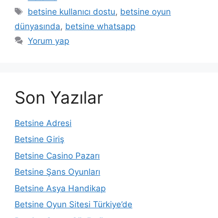
Etiketler
betsine kullanıcı dostu
,
betsine oyun
dünyasında
,
betsine whatsapp
Yorum yap
Son Yazılar
Betsine Adresi
Betsine Giriş
Betsine Casino Pazarı
Betsine Şans Oyunları
Betsine Asya Handikap
Betsine Oyun Sitesi Türkiye’de