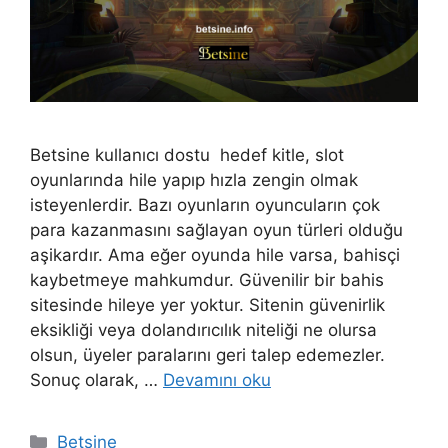
Betsine kullanıcı dostu hedef kitle, slot
oyunlarında hile yapıp hızla zengin olmak
isteyenlerdir. Bazı oyunların oyuncuların çok
para kazanmasını sağlayan oyun türleri olduğu
aşikardır. Ama eğer oyunda hile varsa, bahisçi
kaybetmeye mahkumdur. Güvenilir bir bahis
sitesinde hileye yer yoktur. Sitenin güvenirlik
eksikliği veya dolandırıcılık niteliği ne olursa
olsun, üyeler paralarını geri talep edemezler.
Sonuç olarak, …
Devamını oku
Kategoriler
Betsine