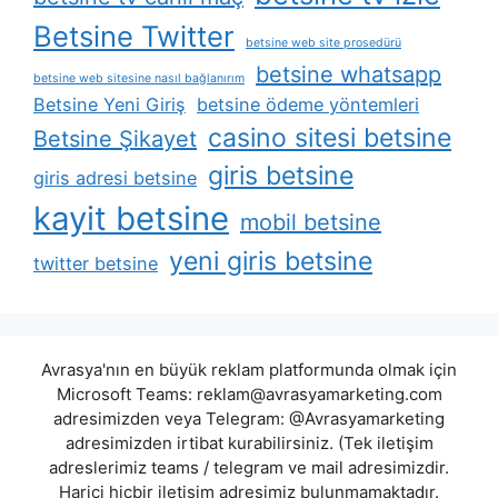
Betsine Twitter
betsine web site prosedürü
betsine whatsapp
betsine web sitesine nasıl bağlanırım
Betsine Yeni Giriş
betsine ödeme yöntemleri
casino sitesi betsine
Betsine Şikayet
giris betsine
giris adresi betsine
kayit betsine
mobil betsine
yeni giris betsine
twitter betsine
Avrasya'nın en büyük reklam platformunda olmak için
Microsoft Teams:
reklam@avrasyamarketing.com
adresimizden veya Telegram: @Avrasyamarketing
adresimizden irtibat kurabilirsiniz. (Tek iletişim
adreslerimiz teams / telegram ve mail adresimizdir.
Harici hiçbir iletişim adresimiz bulunmamaktadır.