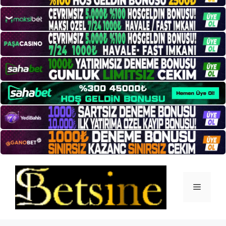
İçeriğe
atla
Menü