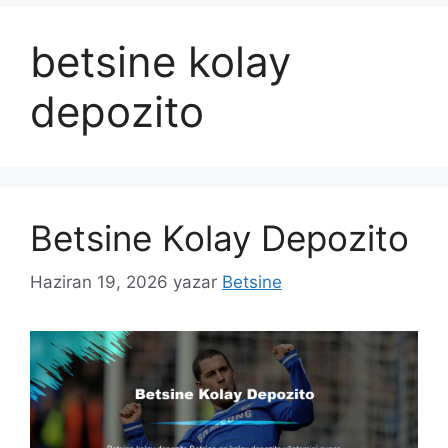
betsine kolay
depozito
Betsine Kolay Depozito
Haziran 19, 2026
yazar
Betsine