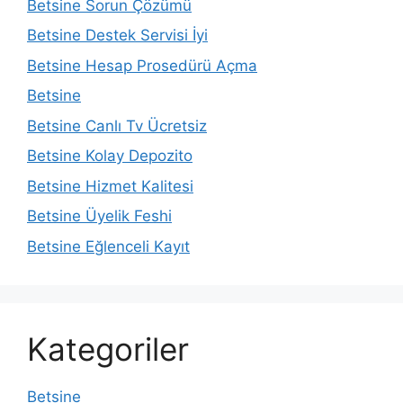
Betsine Sorun Çözümü
Betsine Destek Servisi İyi
Betsine Hesap Prosedürü Açma
Betsine
Betsine Canlı Tv Ücretsiz
Betsine Kolay Depozito
Betsine Hizmet Kalitesi
Betsine Üyelik Feshi
Betsine Eğlenceli Kayıt
Kategoriler
Betsine