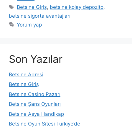
Etiketler
Betsine Giriş
,
betsine kolay depozito
,
betsine sigorta avantajları
Yorum yap
Son Yazılar
Betsine Adresi
Betsine Giriş
Betsine Casino Pazarı
Betsine Şans Oyunları
Betsine Asya Handikap
Betsine Oyun Sitesi Türkiye’de