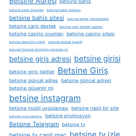
Betsine Adresi
betsine bahis
betsine bahis bireyleri
betsine bahis markası
betsine bahis sitesi
betsine belge yükümlülüğü
betsine canlı destek
betsine canlı destek saatleri
betsine casino oyunları
betsine casino sitesi
betsine depozito i̇şlemi
betsine destek üyeliği
betsine finansal bilgilerim güvende mi
betsine girisi
betsine giris adresi
Betsine Giriş
betsine giris twitter
betsine güncel adres
betsine güncel adresi
betsine güvenlir mi
betsine instagram
betsine mobil uygulaması
betsine nasil bir site
betsine promosyon
betsine oyun başarısı
Betsine Telegram
betsine tv
betsine tv izle
betsine tv canli maç