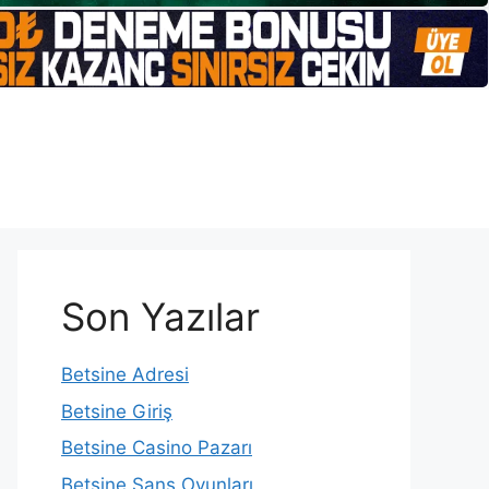
Son Yazılar
Betsine Adresi
Betsine Giriş
Betsine Casino Pazarı
Betsine Şans Oyunları