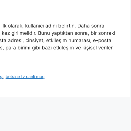
. İlk olarak, kullanıcı adını belirtin. Daha sonra
2 kez girilmelidir. Bunu yaptıktan sonra, bir sonraki
sta adresi, cinsiyet, etkileşim numarası, e-posta
, para birimi gibi bazı etkileşim ve kişisel veriler
şı
,
betsine tv canli maç