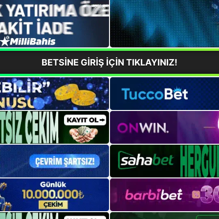
BETSİNE GİRİŞ İÇİN TIKLAYINIZ!