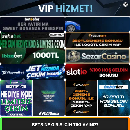
×
BETSİNE GİRİŞ İÇİN TIKLAYINIZ!