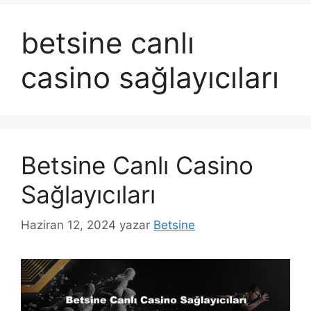
betsine canlı
casino sağlayıcıları
Betsine Canlı Casino
Sağlayıcıları
Haziran 12, 2024
yazar
Betsine