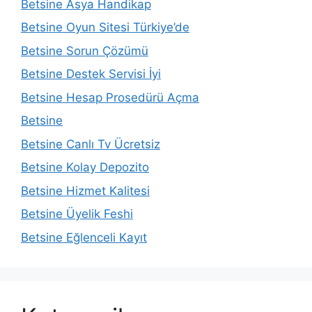
Betsine Asya Handikap
Betsine Oyun Sitesi Türkiye’de
Betsine Sorun Çözümü
Betsine Destek Servisi İyi
Betsine Hesap Prosedürü Açma
Betsine
Betsine Canlı Tv Ücretsiz
Betsine Kolay Depozito
Betsine Hizmet Kalitesi
Betsine Üyelik Feshi
Betsine Eğlenceli Kayıt