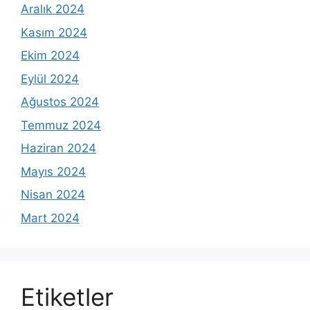
Aralık 2024
Kasım 2024
Ekim 2024
Eylül 2024
Ağustos 2024
Temmuz 2024
Haziran 2024
Mayıs 2024
Nisan 2024
Mart 2024
Etiketler