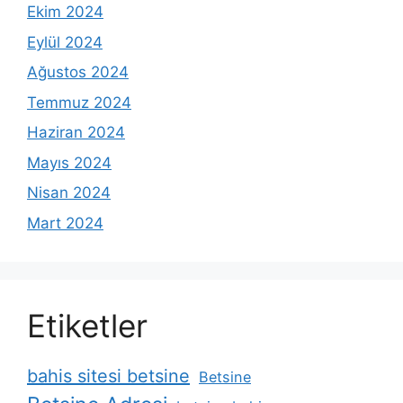
Ekim 2024
Eylül 2024
Ağustos 2024
Temmuz 2024
Haziran 2024
Mayıs 2024
Nisan 2024
Mart 2024
Etiketler
bahis sitesi betsine
Betsine