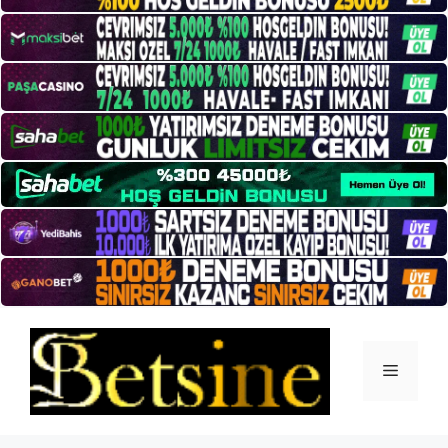
İçeriğe
atla
Menü