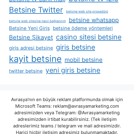
Betsine Twitter
betsine web site prosedürü
betsine whatsapp
betsine web sitesine nasıl bağlanırım
Betsine Yeni Giriş
betsine ödeme yöntemleri
casino sitesi betsine
Betsine Şikayet
giris betsine
giris adresi betsine
kayit betsine
mobil betsine
yeni giris betsine
twitter betsine
Avrasya'nın en büyük reklam platformunda olmak için
Microsoft Teams:
reklam@avrasyamarketing.com
adresimizden veya Telegram: @Avrasyamarketing
adresimizden irtibat kurabilirsiniz. (Tek iletişim
adreslerimiz teams / telegram ve mail adresimizdir.
Harici hiçbir iletişim adresimiz bulunmamaktadır.