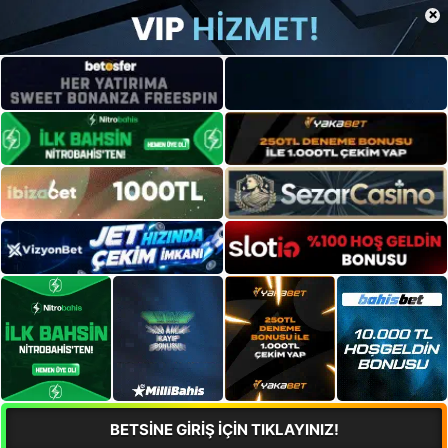
×
BETSİNE GİRİŞ İÇİN TIKLAYINIZ!