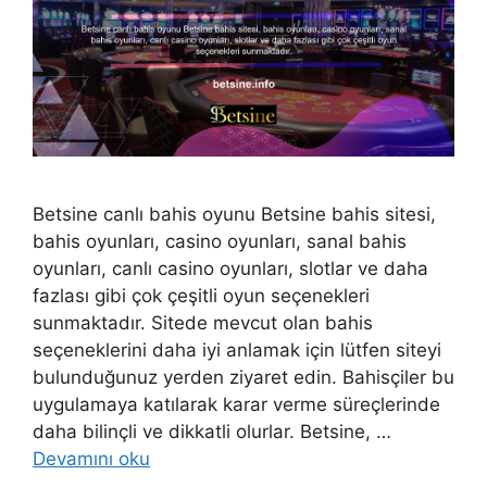
Betsine canlı bahis oyunu Betsine bahis sitesi,
bahis oyunları, casino oyunları, sanal bahis
oyunları, canlı casino oyunları, slotlar ve daha
fazlası gibi çok çeşitli oyun seçenekleri
sunmaktadır. Sitede mevcut olan bahis
seçeneklerini daha iyi anlamak için lütfen siteyi
bulunduğunuz yerden ziyaret edin. Bahisçiler bu
uygulamaya katılarak karar verme süreçlerinde
daha bilinçli ve dikkatli olurlar. Betsine, …
Devamını oku