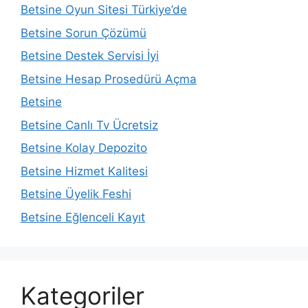
Betsine Oyun Sitesi Türkiye’de
Betsine Sorun Çözümü
Betsine Destek Servisi İyi
Betsine Hesap Prosedürü Açma
Betsine
Betsine Canlı Tv Ücretsiz
Betsine Kolay Depozito
Betsine Hizmet Kalitesi
Betsine Üyelik Feshi
Betsine Eğlenceli Kayıt
Kategoriler