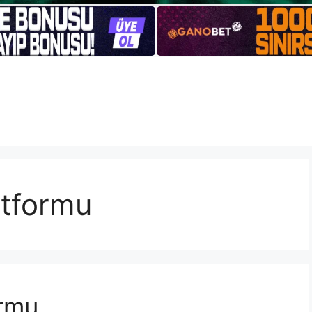
atformu
ormu