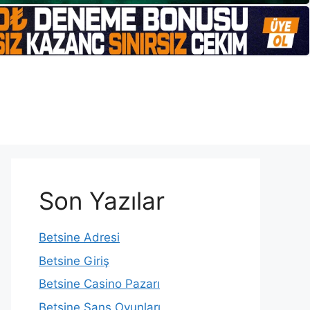
Son Yazılar
Betsine Adresi
Betsine Giriş
Betsine Casino Pazarı
Betsine Şans Oyunları