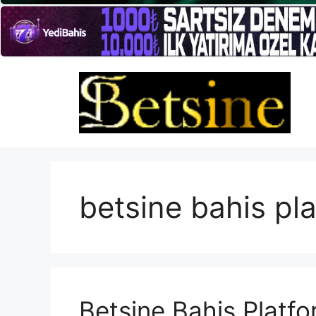
İçeriğe
atla
betsine bahis pl
Betsine Bahis Platf