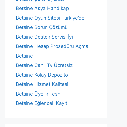
Betsine Asya Handikap
Betsine Oyun Sitesi Türkiye’de
Betsine Sorun Çözümü
Betsine Destek Servisi İyi
Betsine Hesap Prosedürü Açma
Betsine
Betsine Canlı Tv Ücretsiz
Betsine Kolay Depozito
Betsine Hizmet Kalitesi
Betsine Üyelik Feshi
Betsine Eğlenceli Kayıt