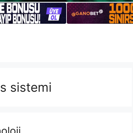
s sistemi
oloji