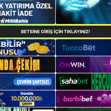
BETSİNE GİRİŞ İÇİN TIKLAYINIZ!