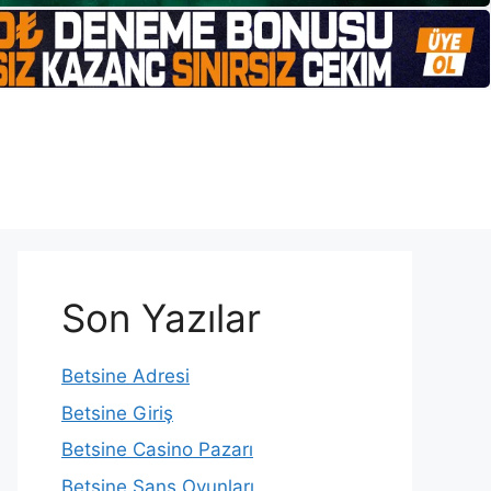
Son Yazılar
Betsine Adresi
Betsine Giriş
Betsine Casino Pazarı
Betsine Şans Oyunları