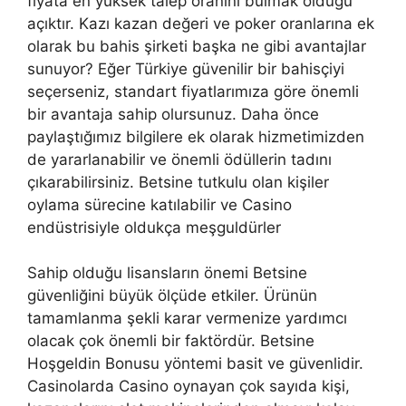
fiyata en yüksek talep oranını bulmak olduğu
açıktır. Kazı kazan değeri ve poker oranlarına ek
olarak bu bahis şirketi başka ne gibi avantajlar
sunuyor? Eğer Türkiye güvenilir bir bahisçiyi
seçerseniz, standart fiyatlarımıza göre önemli
bir avantaja sahip olursunuz. Daha önce
paylaştığımız bilgilere ek olarak hizmetimizden
de yararlanabilir ve önemli ödüllerin tadını
çıkarabilirsiniz. Betsine tutkulu olan kişiler
oylama sürecine katılabilir ve Casino
endüstrisiyle oldukça meşguldürler
Sahip olduğu lisansların önemi Betsine
güvenliğini büyük ölçüde etkiler. Ürünün
tamamlanma şekli karar vermenize yardımcı
olacak çok önemli bir faktördür. Betsine
Hoşgeldin Bonusu yöntemi basit ve güvenlidir.
Casinolarda Casino oynayan çok sayıda kişi,