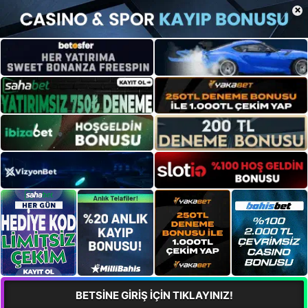
×
BETSİNE GİRİŞ İÇİN TIKLAYINIZ!