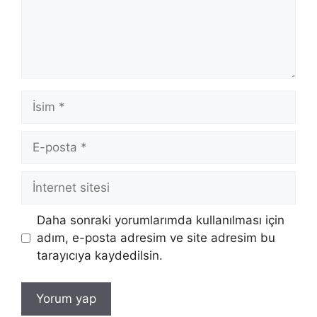
İsim
E-
posta
İnternet
sitesi
Daha sonraki yorumlarımda kullanılması için
adım, e-posta adresim ve site adresim bu
tarayıcıya kaydedilsin.